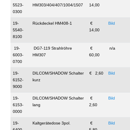
5523-
HM303/404/407/1004/1507
14,00
0300
19-
Rückdeckel HM408-1
€
Bild
5540-
14,00
8100
19-
DG7-119 Strahlröhre
€
n/a
6003-
HM307
60,00
0700
19-
DILCOM/SHADOW Schalter
€ 2,60
Bild
6152-
kurz
9000
19-
DILCOM/SHADOW Schalter
€
Bild
6153-
lang
2,60
0000
19-
Kaltgerätedose 3pol.
€
Bild
6400-
5,80