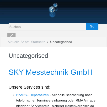
Mobile Menu Toggle
Go
Aktuelle Seite:
Startseite
Uncategorised
Warning
: Undefined property: stdClass::$imglink in
/homepages/44/d107556066/htdocs/Maerz26/modules/mod_uk_s
Uncategorised
on line
60
SKY Messtechnik GmbH
Unsere Services sind:
HAMEG-Reparaturen
- Schnelle Bearbeitung nach
telefonischer Terminvereinbarung oder RMA Anfrage,
niedriger Servicepreis , sicherer Kostenvoranschlag