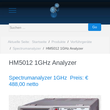
Mobile Menu Toggle
Go
Aktuelle Seite:
Startseite
Produkte
Vorführgeräte
Spectrumanalyzer
HM5012 1GHz Analyzer
HM5012 1GHz Analyzer
Spectrumanalyzer 1GHz Preis: €
488,00 netto