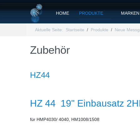
HOME
PRODUKTE
MARKEN
Aktuelle Seite:
Startseite
Produkte
Neue Messg
Zubehör
HZ44
HZ 44 19" Einbausatz 2
für HMP4030/ 4040, HM1008/1508