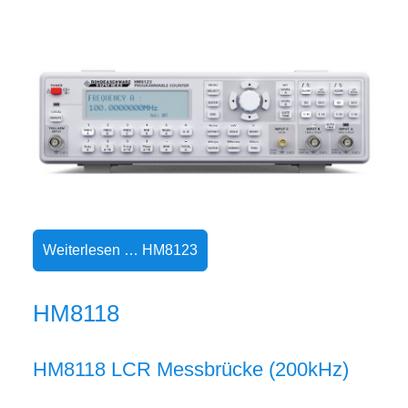
Weiterlesen … HM8123
HM8118
HM8118 LCR Messbrücke (200kHz)