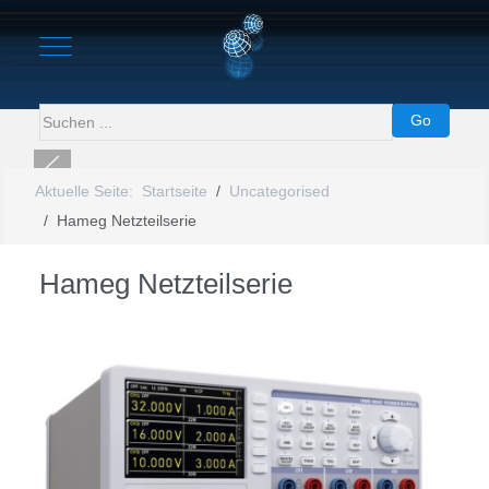
Mobile Menu Toggle
Go
Aktuelle Seite:
Startseite
Uncategorised
Warning
: Undefined property: stdClass::$imglink in
Hameg Netzteilserie
/homepages/44/d107556066/htdocs/Maerz26/modules/mod_uk_s
on line
60
Hameg Netzteilserie